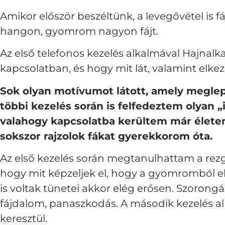
Amikor először beszéltünk, a levegővétel is 
hangon, gyomrom nagyon fájt.
Az első telefonos kezelés alkalmával Hajnal
kapcsolatban, és hogy mit lát, valamint elkez
Sok olyan motívumot látott, amely meglep
többi kezelés során is felfedeztem olyan 
valahogy kapcsolatba kerültem már életem 
sokszor rajzolok fákat gyerekkorom óta.
Az első kezelés során megtanulhattam a rezg
hogy mit képzeljek el, hogy a gyomromból e
is voltak tünetei akkor elég erősen. Szorongá
fájdalom, panaszkodás. A második kezelés al
keresztül.