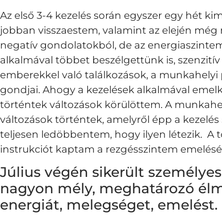
Az első 3-4 kezelés során egyszer egy hét kim
jobban visszaestem, valamint az elején mé
negatív gondolatokból, de az energiaszintem
alkalmával többet beszélgettünk is, szenzit
emberekkel való találkozások, a munkahelyi
gondjai. Ahogy a kezelések alkalmával emel
történtek változások körülöttem. A munkahe
változások történtek, amelyről épp a kezelé
teljesen ledöbbentem, hogy ilyen létezik. A
instrukciót kaptam a rezgésszintem emelésé
Július végén sikerült személyes
nagyon mély, meghatározó élmé
energiát, melegséget, emelést.