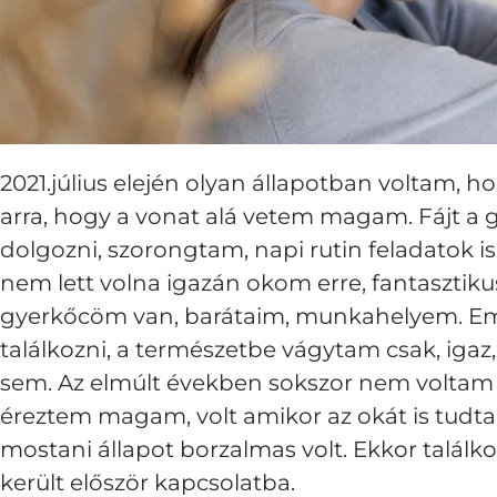
2021.július elején olyan állapotban voltam,
arra, hogy a vonat alá vetem magam. Fájt a 
dolgozni, szorongtam, napi rutin feladatok i
nem lett volna igazán okom erre, fantasztik
gyerkőcöm van, barátaim, munkahelyem. Em
találkozni, a természetbe vágytam csak, ig
sem. Az elmúlt években sokszor nem voltam j
éreztem magam, volt amikor az okát is tudta
mostani állapot borzalmas volt. Ekkor találko
került először kapcsolatba.