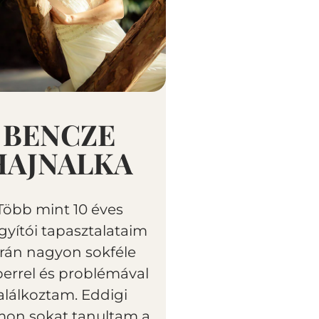
BENCZE
HAJNALKA
Több mint 10 éves
gyítói tapasztalataim
rán nagyon sokféle
errel és problémával
alálkoztam. Eddigi
on sokat tanultam a