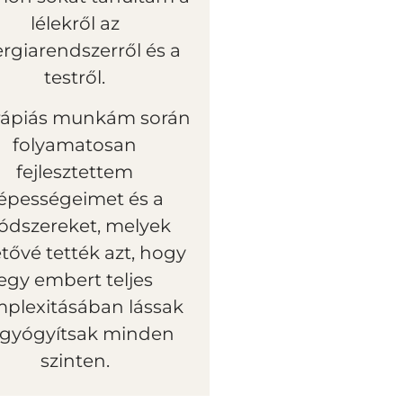
lélekről az
rgiarendszerről és a
testről.
rápiás munkám során
folyamatosan
fejlesztettem
épességeimet és a
dszereket, melyek
tővé tették azt, hogy
egy embert teljes
plexitásában lássak
 gyógyítsak minden
szinten.