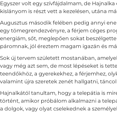
Egyszer volt egy szívfájdalmam, de Hajnalka 
kislányom is részt vett a kezelésen, utána má
Augusztus második felében pedig annyi ene
egy tömegrendezvényre, a férjem céges prog
energiám, sőt, meglepően sokat beszélgette
páromnak, jól éreztem magam igazán és másn
Sok új tervem született mostanában, amelye
vagy még azt sem, de most lépéseket is tett
teendőkhöz, a gyerekekhez, a férjemhez, olyk
valamint újra szeretek zenét hallgatni, táncoln
Hajnalkától tanultam, hogy a telepátia is mi
történt, amikor próbálom alkalmazni a telepá
a dolgok, vagy olyat cselekednek a személye