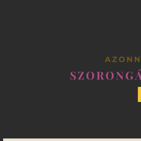
AZONN
SZORONGÁ