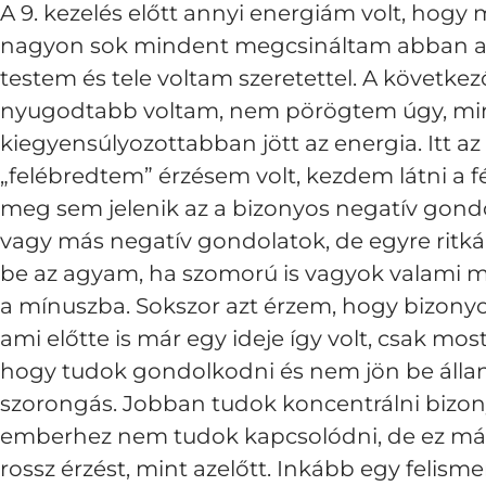
A 9. kezelés előtt annyi energiám volt, hogy 
nagyon sok mindent megcsináltam abban az i
testem és tele voltam szeretettel. A követke
nyugodtabb voltam, nem pörögtem úgy, min
kiegyensúlyozottabban jött az energia. Itt a
„felébredtem” érzésem volt, kezdem látni a f
meg sem jelenik az a bizonyos negatív gondol
vagy más negatív gondolatok, de egyre rit
be az agyam, ha szomorú is vagyok valami 
a mínuszba. Sokszor azt érzem, hogy bizony
ami előtte is már egy ideje így volt, csak mo
hogy tudok gondolkodni és nem jön be állan
szorongás. Jobban tudok koncentrálni bizon
emberhez nem tudok kapcsolódni, de ez má
rossz érzést, mint azelőtt. Inkább egy felis