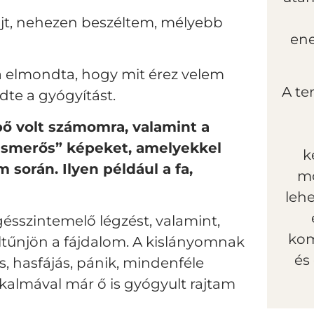
fájt, nehezen beszéltem, mélyebb
ene
ka elmondta, hogy mit érez velem
A te
dte a gyógyítást.
ő volt számomra, valamint a
„ismerős” képeket, amelyekkel
k
során. Ilyen például a fa,
mó
lehe
ésszintemelő légzést, valamint,
kom
ltűnjön a fájdalom. A kislányomnak
és
s, hasfájás, pánik, mindenféle
kalmával már ő is gyógyult rajtam