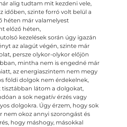
már alig tudtam mit kezdeni vele,
dőben, szinte forró volt belül a
ző héten már valamelyest
t előző héten,
z utolsó kezelések során úgy igazán
ényt az alagút végén, szinte már
at, persze olykor-olykor előjön
kábban, mintha nem is engedné már
miatt, az energiaszintem nem megy
os földi dolgok nem érdekelnek,
st tisztábban látom a dolgokat,
dóan a sok negatív érzés vagy
yos dolgokra. Úgy érzem, hogy sok
r nem okoz annyi szorongást és
merés, hogy máshogy, másokkal