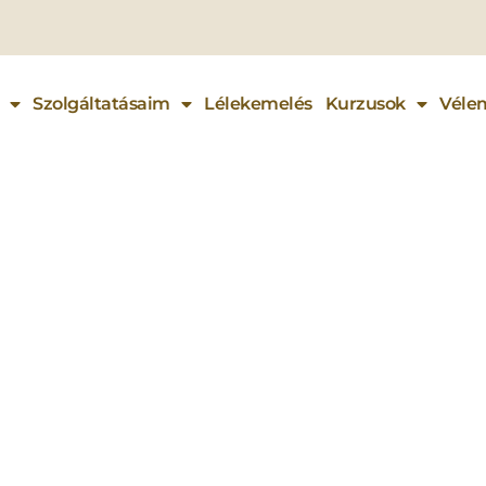
Szolgáltatásaim
Lélekemelés
Kurzusok
Véle