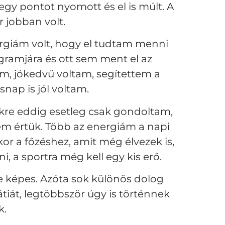
egy pontot nyomott és el is múlt. A
r jobban volt.
rgiám volt, hogy el tudtam menni
ramjára és ott sem ment el az
m, jókedvű voltam, segítettem a
ap is jól voltam.
kre eddig esetleg csak gondoltam,
em értük. Több az energiám a napi
or a főzéshez, amit még élvezek is,
i, a sportra még kell egy kis erő.
re képes. Azóta sok különös dolog
tiát, legtöbbször úgy is történnek
k.