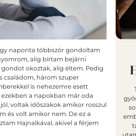
 hogy naponta többször gondoltam
gyomrom, alig bírtam bejárni
s gondot okoztak, alig éltem. Pedig
us családom, három szuper
berekkel is nehezemre esett
az, ezekben a napokban már oda
gyó
ól, voltak időszakok amikor rosszul
so
m és volt amikor nem. De ez a
emb
ztam Hajnalkával, akivel a férjem
t
utam