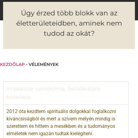
Úgy érzed több blokk van az
életterületeidben, aminek nem
tudod az okát?
KEZDŐLAP
-
VÉLEMÉNYEK
Imposztor szindróma, belsőkiégés
kezelése
2012 óta kezdtem spirituális dolgokkal foglalkozni
kíváncsiságból és mert a szívem mélyén mindig is
szerettem és hittem a mesékben és a tudományos
elméletek nem igazán tudtak kielégíteni.