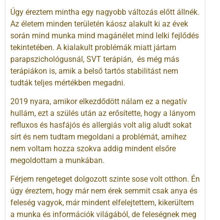
Úgy éreztem mintha egy nagyobb változás előtt állnék.
Az életem minden területén káosz alakult ki az évek
során mind munka mind magánélet mind lelki fejlődés
tekintetében. A kialakult problémák miatt jártam
parapszichológusnál, SVT terápián, és még más
terápiákon is, amik a belső tartós stabilitást nem
tudták teljes mértékben megadni.
2019 nyara, amikor elkezdődött nálam ez a negatív
hullám, ezt a szülés után az erősítette, hogy a lányom
refluxos és hasfájós és allergiás volt alig aludt sokat
sírt és nem tudtam megoldani a problémát, amihez
nem voltam hozza szokva addig mindent elsőre
megoldottam a munkában.
Férjem rengeteget dolgozott szinte sose volt otthon. Én
úgy éreztem, hogy már nem érek semmit csak anya és
feleség vagyok, már mindent elfelejtettem, kikerültem
a munka és információk világából, de feleségnek meg