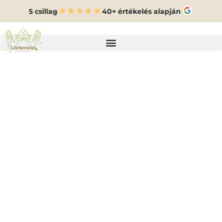
5 csillag
40+ értékelés alapján