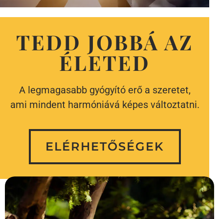
TEDD JOBBÁ AZ
ÉLETED
A legmagasabb gyógyító erő a szeretet,
ami mindent harmóniává képes változtatni.
ELÉRHETŐSÉGEK