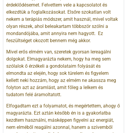
érdeklődésemet. Felvettem vele a kapcsolatot és
elkezdtük a foglalkozásokat. Elsőre szokatlan volt
nekem a terápiás módszer, amit használ, mivel voltak
olyan részek, ahol beleakartam többször szólni a
mondandójába, amit annyira nem hagyott. Ez
feszültséget okozott bennem még akkor.
Mivel erős elmém van, szeretek gyorsan lereagálni
dolgokat. Elmagyarázta nekem, hogy ha meg sem
szólalok ő érzékeli a gondolataim folyását és
elmondta az elején, hogy sok türelem és figyelem
kellett neki hozzám, hogy az elmém ne akassza meg
folyton azt az áramlást, amit főleg a lelkem és
tudatom felé áramoltatott.
Elfogadtam ezt a folyamatot, és megértettem, ahogy ő
magyarázta. Ezt aztán később én is a gyakorlatba
kezdtem használni, másképpen figyelni az energiát,
nem elméből reagálni azonnal, hanem a szívemből