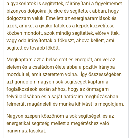
a gyakorlatok is segítettek, ráirányítani a figyelmemet
bizonyos dolgokra, jelekre és segítettek abban, hogy
dolgozzam velük. Emellett az energiaáramlások és
azok, amiket a gyakorlatok és a képek közvetítése
közben mondott, azok mindig segítettek, előre vittek,
vagy oda irányították a fókuszt, ahova kellett, ami
segített és tovább lökött.
Megkaptam azt a belső erőt és energiát, amivel az
életem és a családom élete abba a pozitív irányba
mozdult el, amit szerettem volna. Így összességében
azt gondolom nagyon sok segítséget kaptam a
foglalkozások során ahhoz, hogy az önmagam
felvállalásában és a saját határaim meghúzásában
felmerült magánéleti és munka kihívást is megoldjam.
Nagyon szépen köszönöm a sok segítséget, és az
energetikai segítség mellett a megértéshez való
iránymutatásokat.