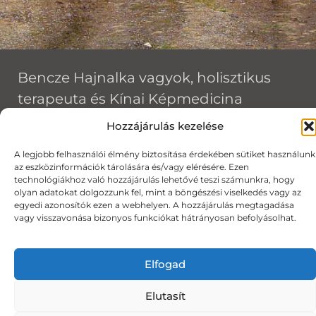
Bencze Hajnalka vagyok, holisztikus
terapeuta és Kínai Képmedicina
(Chinese Image Medicine) Level II
Hozzájárulás kezelése
terapeuta, érzelmi és mentális
A legjobb felhasználói élmény biztosítása érdekében sütiket használunk
elakadások szakértője. Több mint 15
az eszközinformációk tárolására és/vagy elérésére. Ezen
technológiákhoz való hozzájárulás lehetővé teszi számunkra, hogy
éves terapeutai tapasztalataim során
olyan adatokat dolgozzunk fel, mint a böngészési viselkedés vagy az
nagyon sokféle emberrel és
egyedi azonosítók ezen a webhelyen. A hozzájárulás megtagadása
vagy visszavonása bizonyos funkciókat hátrányosan befolyásolhat.
nehézséggel találkoztam. A szakmai
hátteremről részletesen a
Rólam
Elfogad
oldalon
olvashatsz.
Elutasít