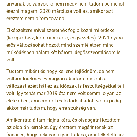
anyának se vagyok jó nem megy nem tudom benne jól
érezni magam. 2020 márciusa volt az, amikor azt
éreztem nem bírom tovább.
Elképzeltem mivel szeretnék foglalkozni mi érdekel
(közgazdász, kommunikáció, cégvezetés). 2021 nyara
erős változásokat hozott mind szemléletben mind
működésben nálam két három idegösszeomlásom is
volt.
Tudtam miként és hogy kellene fejlődnöm, de nem
voltam türelmes és nagyon akartam mielőbb a
változást ezért hát ez az időszak is feszültségekkel teli
volt. Így tehát mar 2019 óta nem volt semmi olyan az
életemben, ami örömöt és töltődést adott volna pedig
akkor már tudtam, hogy erre szükség van.
Amikor rátaláltam Hajnalkára, és olvasgatni kezdtem
az oldalán leírtakat, úgy éreztem megérintenek az
írásai és, hogy neki van olyan tudása, ami felketette az