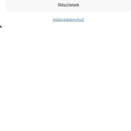
SZOLGÁLTATÁSOM
Részletek
> Lélekemelés
Adatvédelem
Ászf
> Rezgésemelés
> Képmedicina
> Meditáció
ELÉRHETŐSÉGEK
E-mail: info@lelekemeles.com
© 2024 LELEKEMELES.COM. MINDEN JOG
FENNTARTVA.
ÁSZF
|
ADATVÉDELEM
|
KAPCSOLAT