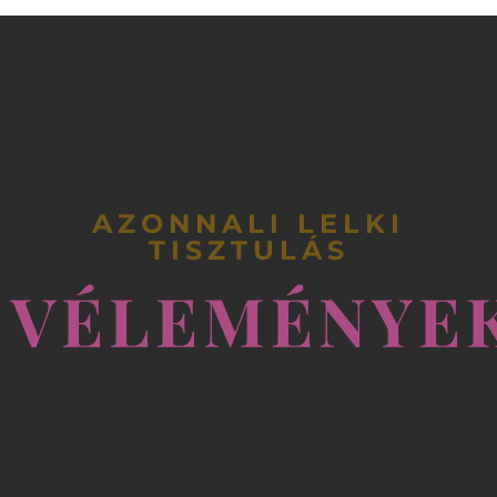
AZONNALI LELKI
TISZTULÁS
VÉLEMÉNYE