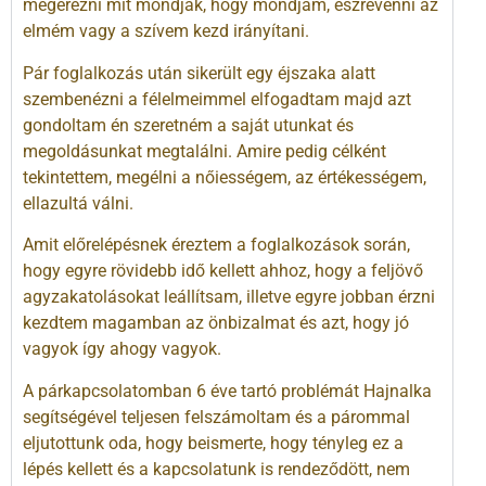
megérezni mit mondjak, hogy mondjam, észrevenni az
elmém vagy a szívem kezd irányítani.
Pár foglalkozás után sikerült egy éjszaka alatt
szembenézni a félelmeimmel elfogadtam majd azt
gondoltam én szeretném a saját utunkat és
megoldásunkat megtalálni. Amire pedig célként
tekintettem, megélni a nőiességem, az értékességem,
ellazultá válni.
Amit előrelépésnek éreztem a foglalkozások során,
hogy egyre rövidebb idő kellett ahhoz, hogy a feljövő
agyzakatolásokat leállítsam, illetve egyre jobban érzni
kezdtem magamban az önbizalmat és azt, hogy jó
vagyok így ahogy vagyok.
A párkapcsolatomban 6 éve tartó problémát Hajnalka
segítségével teljesen felszámoltam és a párommal
eljutottunk oda, hogy beismerte, hogy tényleg ez a
lépés kellett és a kapcsolatunk is rendeződött, nem