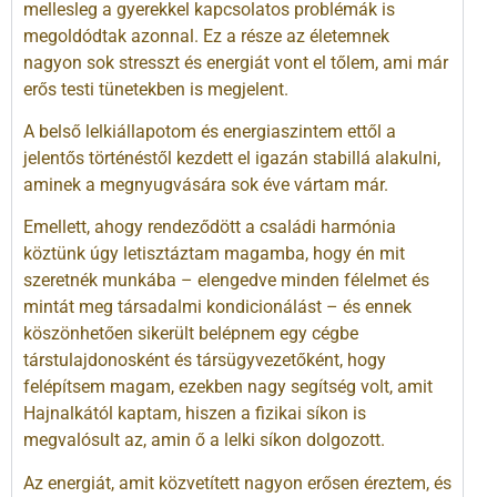
mellesleg a gyerekkel kapcsolatos problémák is
megoldódtak azonnal. Ez a része az életemnek
nagyon sok stresszt és energiát vont el tőlem, ami már
erős testi tünetekben is megjelent.
A belső lelkiállapotom és energiaszintem ettől a
jelentős történéstől kezdett el igazán stabillá alakulni,
aminek a megnyugvására sok éve vártam már.
Emellett, ahogy rendeződött a családi harmónia
köztünk úgy letisztáztam magamba, hogy én mit
szeretnék munkába – elengedve minden félelmet és
mintát meg társadalmi kondicionálást – és ennek
köszönhetően sikerült belépnem egy cégbe
társtulajdonosként és társügyvezetőként, hogy
felépítsem magam, ezekben nagy segítség volt, amit
Hajnalkától kaptam, hiszen a fizikai síkon is
megvalósult az, amin ő a lelki síkon dolgozott.
Az energiát, amit közvetített nagyon erősen éreztem, és