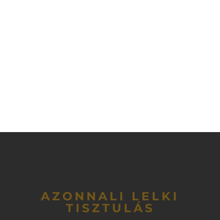
AZONNALI LELKI
TISZTULÁS