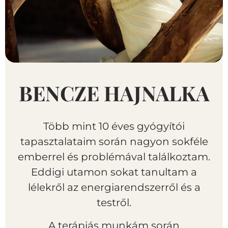
BENCZE HAJNALKA
Több mint 10 éves gyógyítói
tapasztalataim során nagyon sokféle
emberrel és problémával találkoztam.
Eddigi utamon sokat tanultam a
lélekről az energiarendszerről és a
testről.
A terápiás munkám során