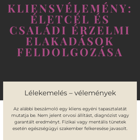
KLIENSVÉLEMÉNY:
ÉLETCÉL ÉS
CSALÁDI ÉRZELMI
ELAKADÁSOK
FELDOLGOZÁSA
Lélekemelés – vélemények
Az alábbi beszámoló egy kliens egyéni tapasztalatát
mutatja be. Nem jelent orvosi állítást, diagnózist vagy
garantált eredményt. Fizikai vagy mentális tünetek
esetén egészségügyi szakember felkeresése javasolt.