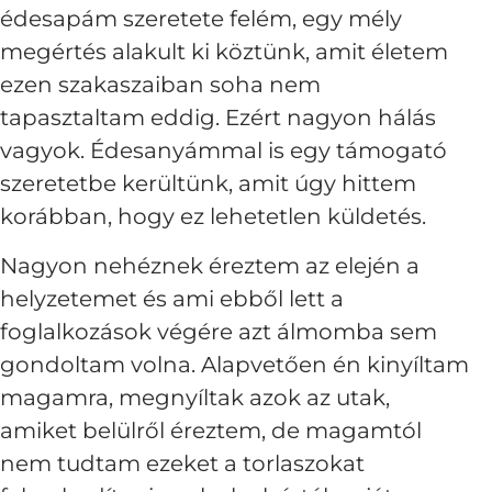
édesapám szeretete felém, egy mély
megértés alakult ki köztünk, amit életem
ezen szakaszaiban soha nem
tapasztaltam eddig. Ezért nagyon hálás
vagyok. Édesanyámmal is egy támogató
szeretetbe kerültünk, amit úgy hittem
korábban, hogy ez lehetetlen küldetés.
Nagyon nehéznek éreztem az elején a
helyzetemet és ami ebből lett a
foglalkozások végére azt álmomba sem
gondoltam volna. Alapvetően én kinyíltam
magamra, megnyíltak azok az utak,
amiket belülről éreztem, de magamtól
nem tudtam ezeket a torlaszokat