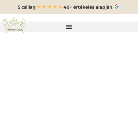
5 csillag
40+ értékelés alapján