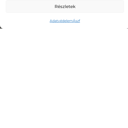
Részletek
hátteremről részletesen a
Rólam
oldalon
olvashatsz.
Adatvédelem
Ászf
SZOLGÁLTATÁSOM
> Lélekemelés
> Rezgésemelés
> Képmedicina
> Meditáció
ELÉRHETŐSÉGEK
E-mail: info@lelekemeles.com