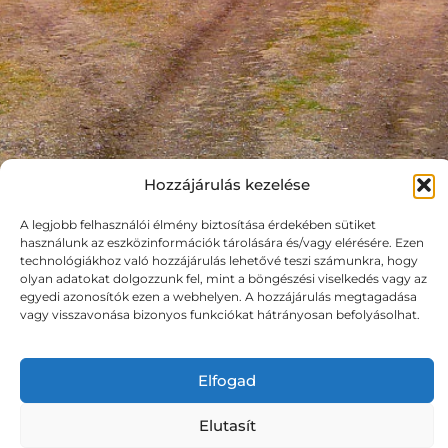
Hozzájárulás kezelése
A legjobb felhasználói élmény biztosítása érdekében sütiket
Bencze Hajnalka vagyok, holisztikus
használunk az eszközinformációk tárolására és/vagy elérésére. Ezen
terapeuta és Kínai Képmedicina
technológiákhoz való hozzájárulás lehetővé teszi számunkra, hogy
olyan adatokat dolgozzunk fel, mint a böngészési viselkedés vagy az
(Chinese Image Medicine) Level II
egyedi azonosítók ezen a webhelyen. A hozzájárulás megtagadása
vagy visszavonása bizonyos funkciókat hátrányosan befolyásolhat.
terapeuta, érzelmi és mentális
elakadások szakértője. Több mint 15
Elfogad
éves terapeutai tapasztalataim során
nagyon sokféle emberrel és
Elutasít
nehézséggel találkoztam. A szakmai