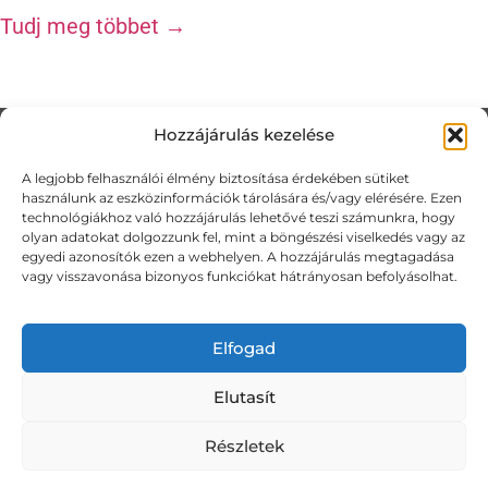
Tudj meg többet →
Hozzájárulás kezelése
Bencze Hajnalka vagyok, holisztikus
A legjobb felhasználói élmény biztosítása érdekében sütiket
terapeuta és Kínai Képmedicina
használunk az eszközinformációk tárolására és/vagy elérésére. Ezen
(Chinese Image Medicine) Level II
technológiákhoz való hozzájárulás lehetővé teszi számunkra, hogy
olyan adatokat dolgozzunk fel, mint a böngészési viselkedés vagy az
terapeuta, érzelmi és mentális
egyedi azonosítók ezen a webhelyen. A hozzájárulás megtagadása
vagy visszavonása bizonyos funkciókat hátrányosan befolyásolhat.
elakadások szakértője. Több mint 15
éves terapeutai tapasztalataim során
nagyon sokféle emberrel és
Elfogad
nehézséggel találkoztam. A szakmai
Elutasít
hátteremről részletesen a
Rólam
oldalon
olvashatsz.
Részletek