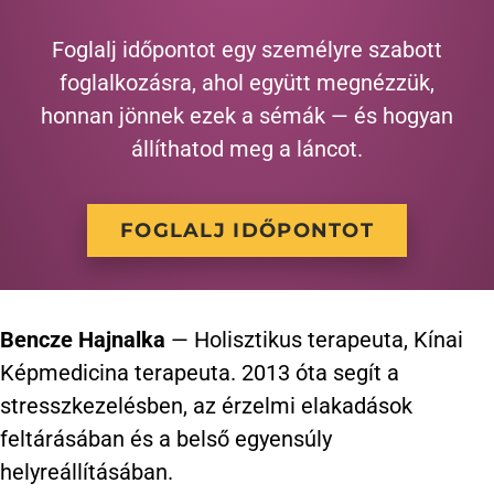
Foglalj időpontot egy személyre szabott
foglalkozásra, ahol együtt megnézzük,
honnan jönnek ezek a sémák — és hogyan
állíthatod meg a láncot.
FOGLALJ IDŐPONTOT
Bencze Hajnalka
— Holisztikus terapeuta, Kínai
Képmedicina terapeuta. 2013 óta segít a
stresszkezelésben, az érzelmi elakadások
feltárásában és a belső egyensúly
helyreállításában.