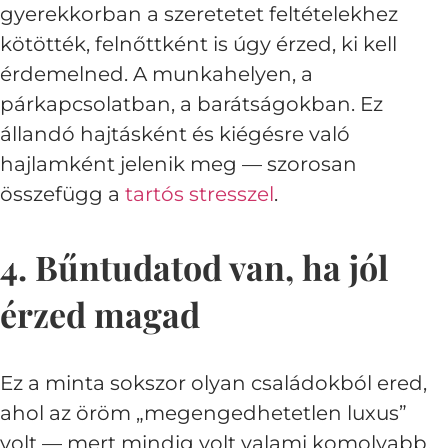
gyerekkorban a szeretetet feltételekhez
kötötték, felnőttként is úgy érzed, ki kell
érdemelned. A munkahelyen, a
párkapcsolatban, a barátságokban. Ez
állandó hajtásként és kiégésre való
hajlamként jelenik meg — szorosan
összefügg a
tartós stresszel
.
4. Bűntudatod van, ha jól
érzed magad
Ez a minta sokszor olyan családokból ered,
ahol az öröm „megengedhetetlen luxus”
volt — mert mindig volt valami komolyabb,