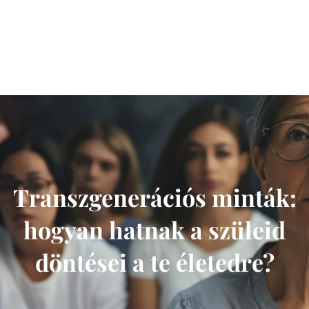
Transzgenerációs minták:
hogyan hatnak a szüleid
döntései a te életedre?