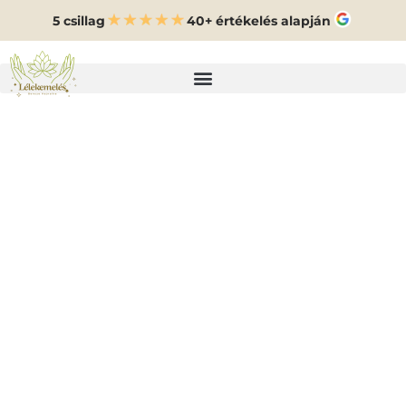
5 csillag
40+ értékelés alapján