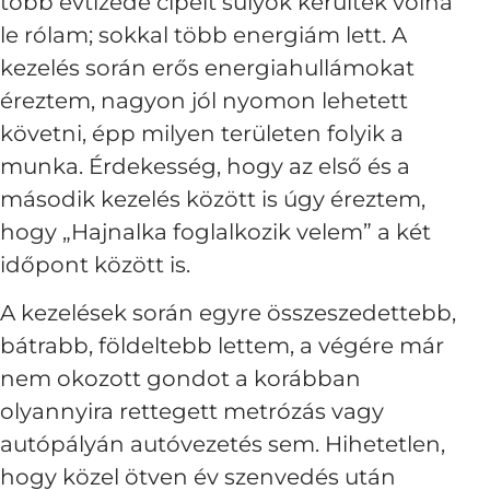
több évtizede cipelt súlyok kerültek volna
le rólam; sokkal több energiám lett. A
kezelés során erős energiahullámokat
éreztem, nagyon jól nyomon lehetett
követni, épp milyen területen folyik a
munka. Érdekesség, hogy az első és a
második kezelés között is úgy éreztem,
hogy „Hajnalka foglalkozik velem” a két
időpont között is.
A kezelések során egyre összeszedettebb,
bátrabb, földeltebb lettem, a végére már
nem okozott gondot a korábban
olyannyira rettegett metrózás vagy
autópályán autóvezetés sem. Hihetetlen,
hogy közel ötven év szenvedés után