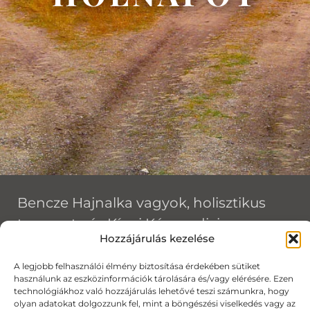
Bencze Hajnalka vagyok, holisztikus
terapeuta és Kínai Képmedicina
Hozzájárulás kezelése
(Chinese Image Medicine) Level II
terapeuta, érzelmi és mentális
A legjobb felhasználói élmény biztosítása érdekében sütiket
használunk az eszközinformációk tárolására és/vagy elérésére. Ezen
elakadások szakértője. Több mint 15
technológiákhoz való hozzájárulás lehetővé teszi számunkra, hogy
éves terapeutai tapasztalataim során
olyan adatokat dolgozzunk fel, mint a böngészési viselkedés vagy az