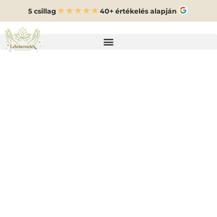
5 csillag
40+ értékelés alapján