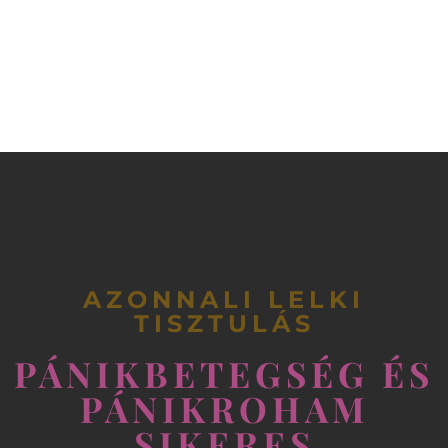
AZONNALI LELKI
TISZTULÁS
PÁNIKBETEGSÉG ÉS
PÁNIKROHAM
SIKERES