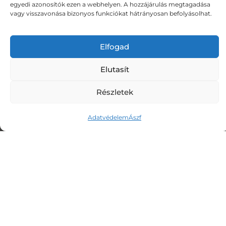
egyedi azonosítók ezen a webhelyen. A hozzájárulás megtagadása
nagyon sokféle emberrel és
vagy visszavonása bizonyos funkciókat hátrányosan befolyásolhat.
nehézséggel találkoztam. A szakmai
hátteremről részletesen a
Rólam
Elfogad
oldalon
olvashatsz.
Elutasít
SZOLGÁLTATÁSOM
Részletek
> Lélekemelés
Adatvédelem
Ászf
> Rezgésemelés
> Képmedicina
> Meditáció
ELÉRHETŐSÉGEK