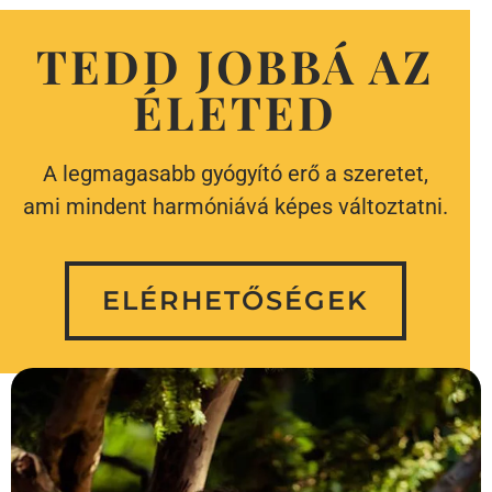
TEDD JOBBÁ AZ
ÉLETED
A legmagasabb gyógyító erő a szeretet,
ami mindent harmóniává képes változtatni.
ELÉRHETŐSÉGEK