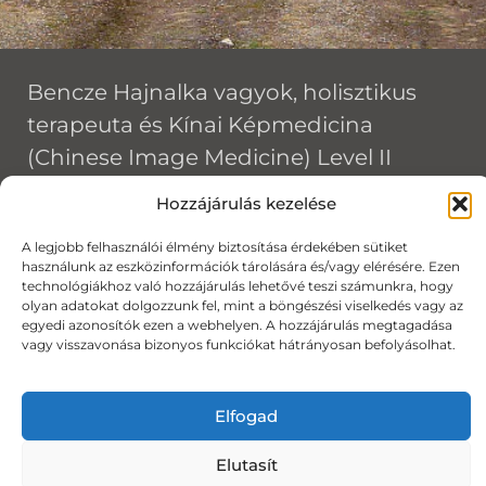
Bencze Hajnalka vagyok, holisztikus
terapeuta és Kínai Képmedicina
(Chinese Image Medicine) Level II
terapeuta, érzelmi és mentális
Hozzájárulás kezelése
elakadások szakértője. Több mint 15
A legjobb felhasználói élmény biztosítása érdekében sütiket
éves terapeutai tapasztalataim során
használunk az eszközinformációk tárolására és/vagy elérésére. Ezen
nagyon sokféle emberrel és
technológiákhoz való hozzájárulás lehetővé teszi számunkra, hogy
olyan adatokat dolgozzunk fel, mint a böngészési viselkedés vagy az
nehézséggel találkoztam. A szakmai
egyedi azonosítók ezen a webhelyen. A hozzájárulás megtagadása
vagy visszavonása bizonyos funkciókat hátrányosan befolyásolhat.
hátteremről részletesen a
Rólam
oldalon
olvashatsz.
Elfogad
SZOLGÁLTATÁSOM
Elutasít