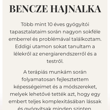
BENCZE HAJNALKA
Több mint 10 éves gyógyítói
tapasztalataim során nagyon sokféle
emberrel és problémával találkoztam.
Eddigi utamon sokat tanultam a
lélekről az energiarendszerről és a
testről.
A terápiás munkám során
folyamatosan fejlesztettem
képességeimet és a módszereket,
melyek lehetővé tették azt, hogy egy
embert teljes komplexitásában lássak
és gyógyítsak minden szinten.