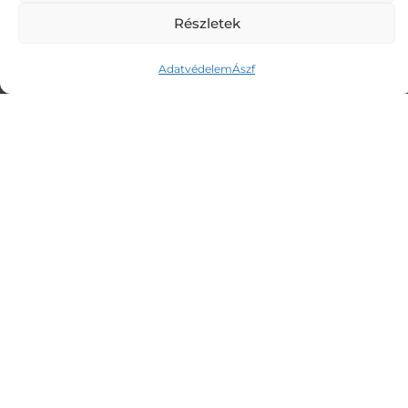
> Lélekemelés
Részletek
> Rezgésemelés
Adatvédelem
Ászf
> Képmedicina
> Meditáció
ELÉRHETŐSÉGEK
E-mail: info@lelekemeles.com
© 2024 LELEKEMELES.COM. MINDEN JOG
FENNTARTVA.
ÁSZF
|
ADATVÉDELEM
|
KAPCSOLAT