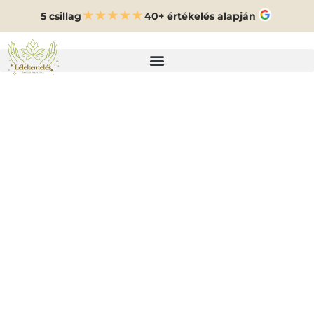
5 csillag
40+ értékelés alapján