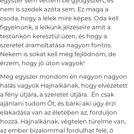
egyszer sem vettem be gyógyszert, és
nem is szedek azóta sem. Ez maga a
csoda, hogy a lélek mire képes. Oda kell
figyelnünk, a lelkünk jelzéseire amit a
testünkön keresztül üzen, és hogy a
szeretet áramoltatása nagyon fontos.
Nekem is sokat kell még fejlődnöm, de
érzem, hogy jó úton vagyok!
Még egyszer mondom én nagyon nagyon
hálás vagyok Hajnalkának, hogy elvezetett
a fény útjára, a szeretet útjára. Én csak
ajánlani tudom Őt, és bárki aki úgy érzi
elakadása van az életében az, forduljon
hozzá. Hajnalkának, végtelen türelme van,
az ember bizalommal fordulhat felé, ő