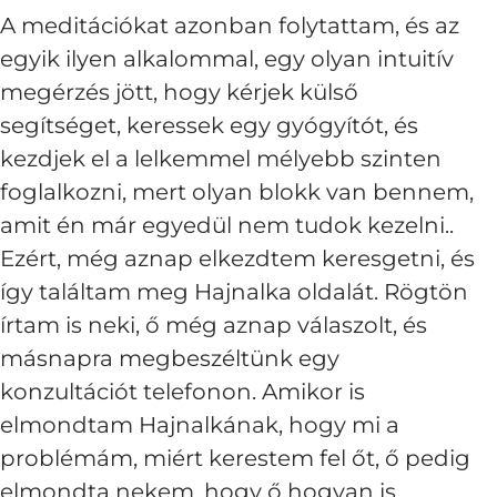
A meditációkat azonban folytattam, és az
egyik ilyen alkalommal, egy olyan intuitív
megérzés jött, hogy kérjek külső
segítséget, keressek egy gyógyítót, és
kezdjek el a lelkemmel mélyebb szinten
foglalkozni, mert olyan blokk van bennem,
amit én már egyedül nem tudok kezelni..
Ezért, még aznap elkezdtem keresgetni, és
így találtam meg Hajnalka oldalát. Rögtön
írtam is neki, ő még aznap válaszolt, és
másnapra megbeszéltünk egy
konzultációt telefonon. Amikor is
elmondtam Hajnalkának, hogy mi a
problémám, miért kerestem fel őt, ő pedig
elmondta nekem, hogy ő hogyan is