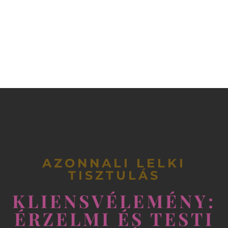
AZONNALI LELKI
TISZTULÁS
KLIENSVÉLEMÉNY:
ÉRZELMI ÉS TESTI