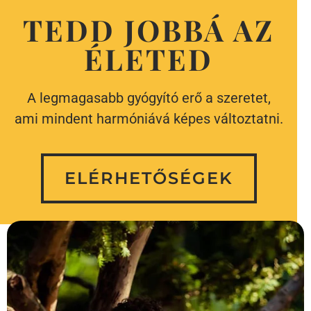
TEDD JOBBÁ AZ
ÉLETED
A legmagasabb gyógyító erő a szeretet,
ami mindent harmóniává képes változtatni.
ELÉRHETŐSÉGEK