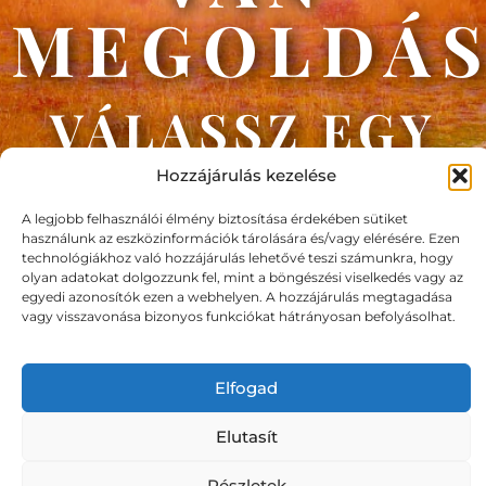
MEGOLDÁ
VÁLASSZ EGY
SZEBB
Hozzájárulás kezelése
HOLNAPOT
A legjobb felhasználói élmény biztosítása érdekében sütiket
használunk az eszközinformációk tárolására és/vagy elérésére. Ezen
technológiákhoz való hozzájárulás lehetővé teszi számunkra, hogy
olyan adatokat dolgozzunk fel, mint a böngészési viselkedés vagy az
egyedi azonosítók ezen a webhelyen. A hozzájárulás megtagadása
vagy visszavonása bizonyos funkciókat hátrányosan befolyásolhat.
Elfogad
Elutasít
Részletek