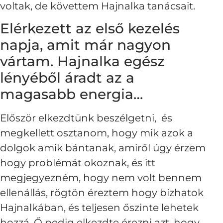
voltak, de követtem Hajnalka tanácsait.
Elérkezett az első kezelés
napja, amit már nagyon
vártam. Hajnalka egész
lényéből áradt az a
magasabb energia…
Először elkezdtünk beszélgetni, és
megkellett osztanom, hogy mik azok a
dolgok amik bántanak, amiről úgy érzem
hogy problémát okoznak, és itt
megjegyezném, hogy nem volt bennem
ellenállás, rögtön éreztem hogy bízhatok
Hajnalkában, és teljesen őszinte lehetek
hozzá. Ő pedig elkezdte érezni azt, hogy