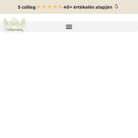
5 csillag
40+ értékelés alapján