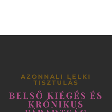
AZONNALI LELKI
TISZTULÁS
BELSŐ KIÉGÉS ÉS
KRÓNIKUS