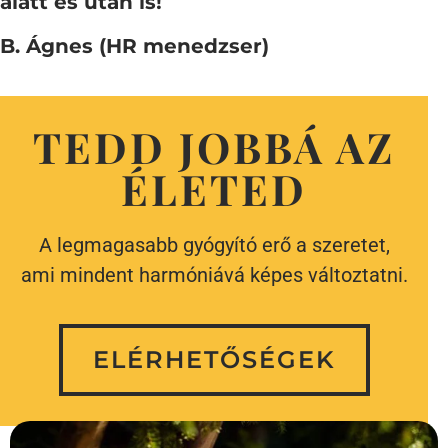
alatt és után is!
B. Ágnes (HR menedzser)
TEDD JOBBÁ AZ
ÉLETED
A legmagasabb gyógyító erő a szeretet,
ami mindent harmóniává képes változtatni.
ELÉRHETŐSÉGEK