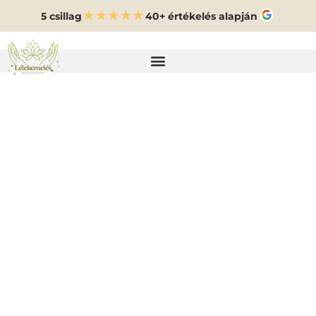
5 csillag
40+ értékelés alapján