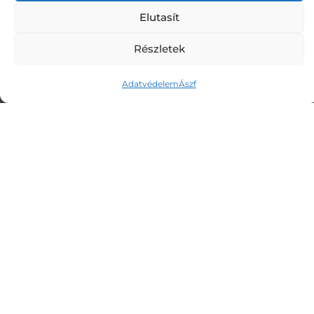
Elutasít
SZOLGÁLTATÁSOM
Részletek
> Lélekemelés
Adatvédelem
Ászf
> Rezgésemelés
> Képmedicina
> Meditáció
ELÉRHETŐSÉGEK
E-mail: info@lelekemeles.com
© 2024 LELEKEMELES.COM. MINDEN JOG