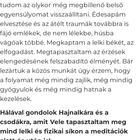
tudom az olykor még megbillenő belső
egyensúlyomat visszaállítani. Édesapám
elvesztése és az átélt traumák továbbra is
fájó emlékek, de nem lélekbe, húsba
vágóak többé. Megkaptam a lelki békét, az
elfogadást. Megtapasztaltam az érzések
elengedésének felszabadító élményét. Bár
lezártuk a közös munkát úgy érzem, hogy
a folyamat még mindig zajlik, még mindig
gyógyulok és még mindig hatnak a
kezelések.
Hálával gondolok Hajnalkára és a
csodákra, amit Vele tapasztaltam meg
mind lelki és fizikai síkon a meditációk