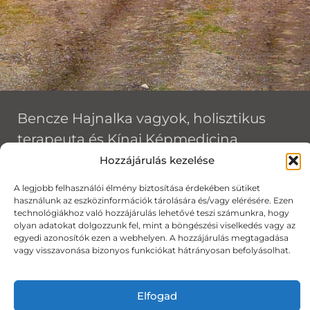
Bencze Hajnalka vagyok, holisztikus
terapeuta és Kínai Képmedicina
(Chinese Image Medicine) Level II
Hozzájárulás kezelése
terapeuta, érzelmi és mentális
A legjobb felhasználói élmény biztosítása érdekében sütiket
elakadások szakértője. Több mint 15
használunk az eszközinformációk tárolására és/vagy elérésére. Ezen
technológiákhoz való hozzájárulás lehetővé teszi számunkra, hogy
éves terapeutai tapasztalataim során
olyan adatokat dolgozzunk fel, mint a böngészési viselkedés vagy az
egyedi azonosítók ezen a webhelyen. A hozzájárulás megtagadása
nagyon sokféle emberrel és
vagy visszavonása bizonyos funkciókat hátrányosan befolyásolhat.
nehézséggel találkoztam. A szakmai
hátteremről részletesen a
Rólam
Elfogad
oldalon
olvashatsz.