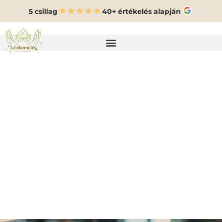
5 csillag
40+ értékelés alapján