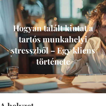
Hogyan talált kiutat a
tartós munkahelyi
stresszből – Egy kliens
története
A helyzet