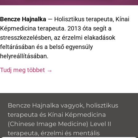
Bencze Hajnalka
— Holisztikus terapeuta, Kínai
Képmedicina terapeuta. 2013 óta segít a
stresszkezelésben, az érzelmi elakadások
feltárásában és a belső egyensúly
helyreállításában.
Tudj meg többet →
Bencze Hajnalka vagyok, holisztikus
terapeuta és Kínai Képmedicina
(Chinese Image Medicine) Level II
terapeuta, érzelmi és mentális