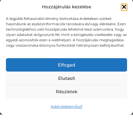
elakadások szakértője. Több mint 15
Hozzájárulás kezelése
éves terapeutai tapasztalataim során
A legjobb felhasználói élmény biztosítása érdekében sütiket
nagyon sokféle emberrel és
használunk az eszközinformációk tárolására és/vagy elérésére. Ezen
technológiákhoz való hozzájárulás lehetővé teszi számunkra, hogy
nehézséggel találkoztam. A szakmai
olyan adatokat dolgozzunk fel, mint a böngészési viselkedés vagy az
hátteremről részletesen a
Rólam
egyedi azonosítók ezen a webhelyen. A hozzájárulás megtagadása
vagy visszavonása bizonyos funkciókat hátrányosan befolyásolhat.
oldalon
olvashatsz.
Elfogad
SZOLGÁLTATÁSOM
Elutasít
> Lélekemelés
Részletek
> Rezgésemelés
Adatvédelem
Ászf
> Képmedicina
> Meditáció