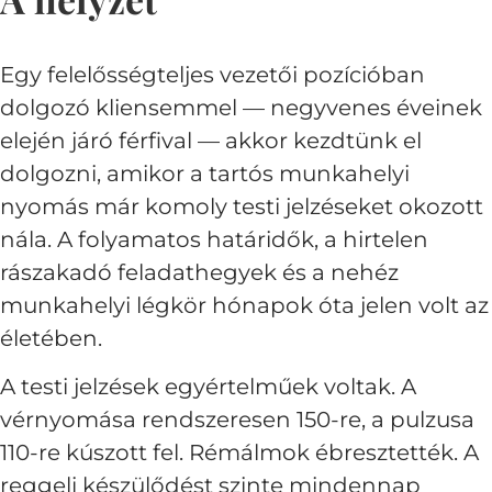
Egy felelősségteljes vezetői pozícióban
dolgozó kliensemmel — negyvenes éveinek
elején járó férfival — akkor kezdtünk el
dolgozni, amikor a tartós munkahelyi
nyomás már komoly testi jelzéseket okozott
nála. A folyamatos határidők, a hirtelen
rászakadó feladathegyek és a nehéz
munkahelyi légkör hónapok óta jelen volt az
életében.
A testi jelzések egyértelműek voltak. A
vérnyomása rendszeresen 150-re, a pulzusa
110-re kúszott fel. Rémálmok ébresztették. A
reggeli készülődést szinte mindennap